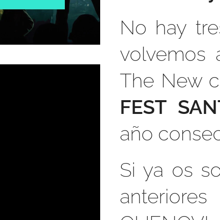
No hay tre
volvemos 
The New c
FEST SA
año consec
Si ya os s
anterior