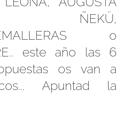
 LEONA, AUGUSTA
RA, ÑEKÜ,
REMALLERAS o
.. este año las 6
opuestas os van a
cos... Apuntad la