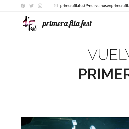
primerafilafest@nosvemosenprimerafil
primera fila fest
VUEL
PRIME