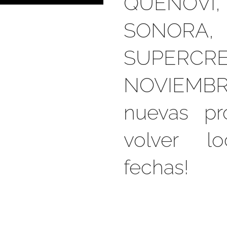
QUENOVI,
SONO
SUPERC
NOVIEMBRE
nuevas pr
volver lo
fechas!