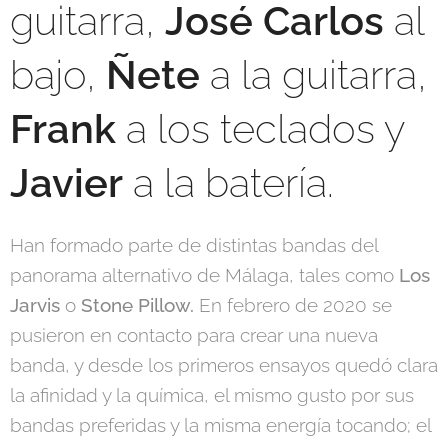
guitarra,
José Carlos
al
bajo,
Ñete
a la guitarra,
Frank
a los teclados y
J
avier
a la batería.
Han formado parte de distintas bandas del
panorama alternativo de Málaga, tales como
Los
Jarvis
o
Stone Pillow.
En febrero de 2020 se
pusieron en contacto para crear una nueva
banda, y desde los primeros ensayos quedó clara
la afinidad y la química, el mismo gusto por sus
bandas preferidas y la misma energía tocando; el