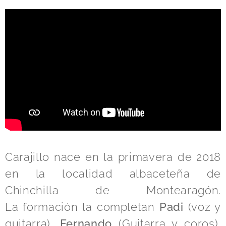
Carajillo nace en la primavera de 2018
en la localidad albaceteña de
Chinchilla de Montearagón.
La formación la completan
Padi
(voz y
guitarra),
Fernando
(Guitarra y coros),