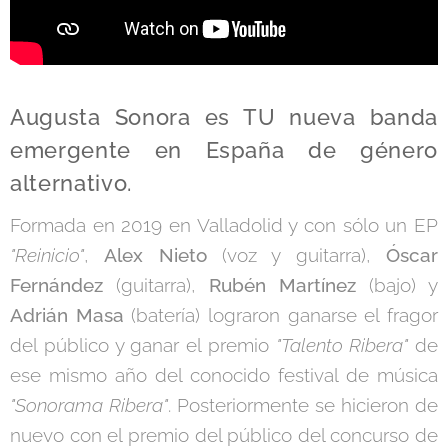
Augusta Sonora es TU nueva banda
emergente en España de género
alternativo.
Formada en 2019 en Valladolid y con sólo un EP
"Reinicio"
,
Alex Nieto
(voz y guitarra),
Óscar
Fernández
(guitarra),
Rubén Martínez
(bajo) y
Adrián Masa
(batería) lograron ganarse el fragor
del público y ganar el premio
"Talento Ribera"
de
ese mismo año del conocido festival de música
"Sonorama Ribera"
. Posteriormente se hicieron de
nuevo con el premio del público del concurso de