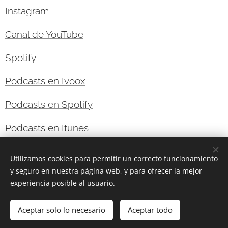
Instagram
Canal de YouTube
Spotify
Podcasts en Ivoox
Podcasts en Spotify
Podcasts en Itunes
Utilizamos cookies para permitir un correcto funcionamiento
y seguro en nuestra página web, y para ofrecer la mejor
experiencia posible al usuario.
© 2022 Nos Vemos En Primera Fila. Todos los derechos
reservados.
Aceptar solo lo necesario
Aceptar todo
Creado con
Webnode
Cookies