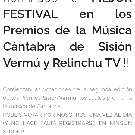
FESTIVAL en los
Premios de la Música
Cántabra de Sisión
Vermú y Relinchu TV
!!!!
Comienzan las votaciones de la segunda edición
de los Premios
Sisión Vermú
, los cuales premian a
la música de Cantabria.
PODÉIS VOTAR POR NOSOTROS UNA VEZ AL DÍA
(Y NO HACE FALTA REGISTRARSE EN NINGÚN
SITIO)!!!!