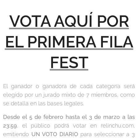
VOTA AQUÍ POR
EL PRIMERA FILA
FEST
El ganador o ganadora de cada categoría será
elegido por un jurado mixto de 7 miembros, como
se detalla en las bases legales.
Desde el 5 de febrero hasta el 3 de marzo a las
23:59
, el público podrá votar en relinchu.com,
emitiendo
UN VOTO DIARIO
para seleccionar a 3