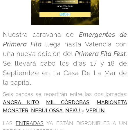
Nuestra caravana de
Emergentes de
Primera Fila
llega hasta Valencia con
una nueva edición del
Primera Fila Fest
.
Se llevará cabo los días 17 y 18 de
Septiembre en La Casa De La Mar de
la capital.
Seis bandas se repartirán entre las dos jornadas:
ANORA KITO
,
MIL CÓRDOBAS
,
MARIONETA
MONSTER
,
NEBULOSSA
,
ÑEKÜ
y
VERLÍN
.
LAS
ENTRADAS
YA ESTÁN DISPONIBLES A UN