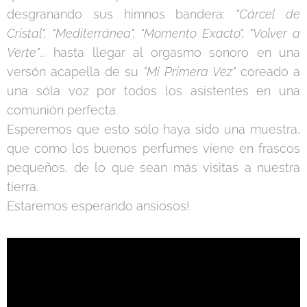
desgranando sus himnos bandera:
"Cárcel de
Cristal", "Mediterránea", "Momento Exacto", "Volver a
Verte"
... hasta llegar al orgasmo sonoro en una
versón acapella de su
"Mi Primera Vez"
coreado a
una sóla voz por todos los asistentes en una
comunión perfecta.
Esperemos que esto sólo haya sido una muestra,
que como los buenos perfumes viene en frascos
pequeños, de lo que sean más visitas a nuestra
tierra.
Estaremos esperando ansiosos!