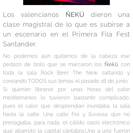
Los valencianos
ÑEKÜ
dieron una
clase magistral de lo que es subirse a
un escenario en el Primera Fila Fest
Santander.
No podemos aún quitarnos de la cabeza ese
pedazo de bolo que se marcaron los
Ñekü
con
toda la sala Rock Beer The New saltando y
coreando TODOS sus temas el pasado 18 de junio.
Si querían librarse por unas horas del calor
mediterráneo lo tuvieron bastante complicado,
pues el calor que desprendian inundaba la sala
hasta la calle. Una calle fría y lluviosa que no
presagiaba, para nada, el cálido oasis electrónico
que abarrotó la capital cántabra.Uno a uno fueron