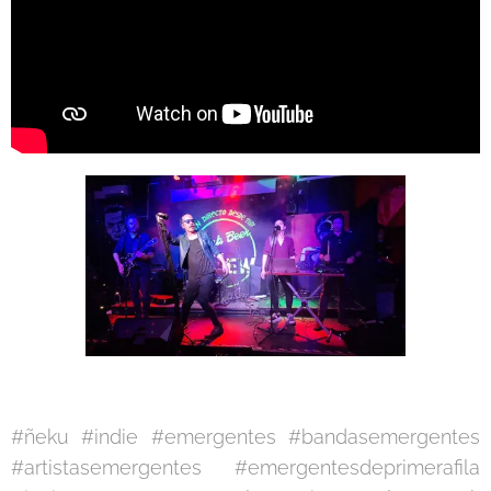
#ñeku #indie #emergentes #bandasemergentes
#artistasemergentes #emergentesdeprimerafila