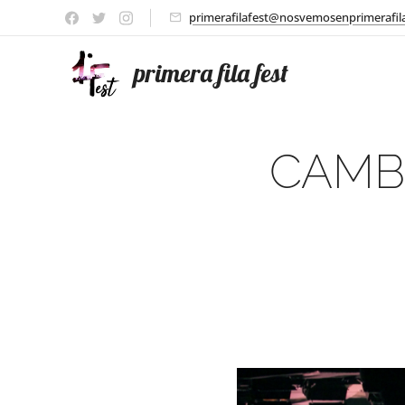
primerafilafest@nosvemosenprimerafil
primera fila fest
CAMB