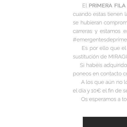
🎸 El
PRIMERA FILA
cuando estas tienen l
se hubieran comprome
carreras y estamos 
#emergentesdeprimeraf
👯 Es por ello que e
sustitución de MIR
💲Si habéis adquirido
poneos en contacto co
🎟️ A los que aún no 
el día y 10€ el fin de
🕺 Os esperamos a tod