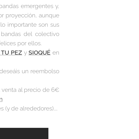
 bandas emergentes y,
yor proyección, aunque
lo importante son sus
bandas del colectivo
ices por ellos.
 TU PEZ
y
SIOQUÉ
en
y deseáis un reembolso
 venta al precio de 6€
m
(y de alrededores)....