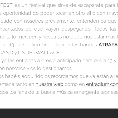
 FEST
es un festival que sirve de escaparate para
a oportunidad de poder tocar en otro sitio con ma
tido con nosotros previamente, entendemos que 
encantados de que vayan despegando. Todas las 
ila lo merecen y nosotros no podemos estar mas fel
l día 13 de septiembre actuarán las bandas
ATRAPA
AGÜANO y UNDERWALLACE.
 ya las entradas a precio anticipado para el día 13 
n nosotros y os lo gestionamos.
los habéis adquirido os recordamos que ya están a la
 semana tanto en
nuestra web
como en
entradium.co
os los fans de la buena música emergente leoneses 